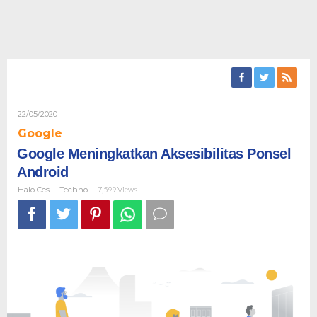
Oleh
22/05/2020
Halo
Google
Ces
Google Meningkatkan Aksesibilitas Ponsel
Android
Halo Ces
-
Techno
-
7,599 Views