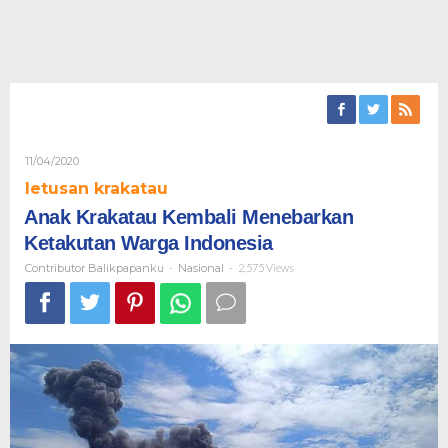
Oleh
11/04/2020
Contributor
letusan krakatau
Balikpapanku
Anak Krakatau Kembali Menebarkan
Ketakutan Warga Indonesia
Contributor Balikpapanku
-
Nasional
-
2,575 Views